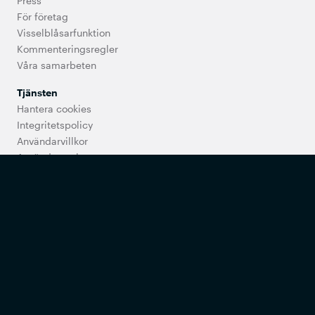
Press
För företag
Visselblåsarfunktion
Kommenteringsregler
Våra samarbeten
Tjänsten
Hantera cookies
Integritetspolicy
Användarvillkor
Användarregler
Utbud och priser
Tillgänglighet
Support
Vanliga frågor
Kontakta oss
Synpunkter på vården
Min Doktor erbjuder digital primärvård som ingår i det fria