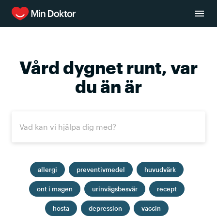
Vård dygnet runt, var
du än är
allergi
preventivmedel
huvudvärk
ont i magen
urinvägsbesvär
recept
hosta
depression
vaccin