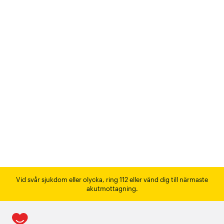
Vid svår sjukdom eller olycka, ring 112 eller vänd dig till närmaste
akutmottagning.