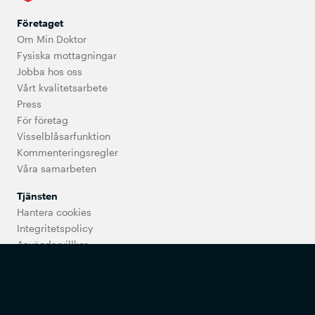
Företaget
Om Min Doktor
Fysiska mottagningar
Jobba hos oss
Vårt kvalitetsarbete
Press
För företag
Visselblåsarfunktion
Kommenteringsregler
Våra samarbeten
Tjänsten
Hantera cookies
Integritetspolicy
Användarvillkor
Användarregler
Utbud och priser
Tillgänglighet