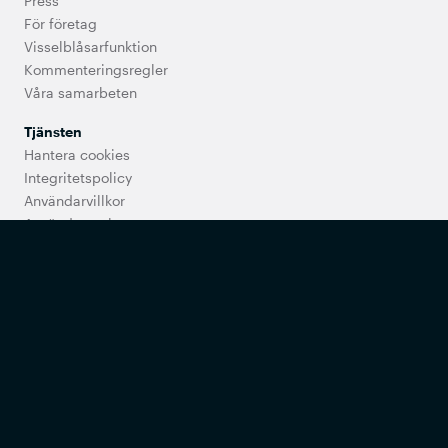
Press
För företag
Visselblåsarfunktion
Kommenteringsregler
Våra samarbeten
Tjänsten
Hantera cookies
Integritetspolicy
Användarvillkor
Användarregler
Utbud och priser
Tillgänglighet
Support
Vanliga frågor
Kontakta oss
Synpunkter på vården
Min Doktor erbjuder digital primärvård som ingår i det fria