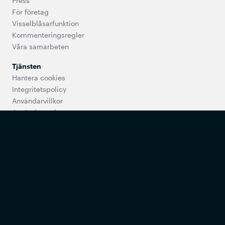
Press
För företag
Visselblåsarfunktion
Kommenteringsregler
Våra samarbeten
Tjänsten
Hantera cookies
Integritetspolicy
Användarvillkor
Användarregler
Utbud och priser
Tillgänglighet
Support
Vanliga frågor
Kontakta oss
Synpunkter på vården
Min Doktor erbjuder digital primärvård som ingår i det fria