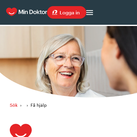
Logga in
Sök
›
›
Få hjälp