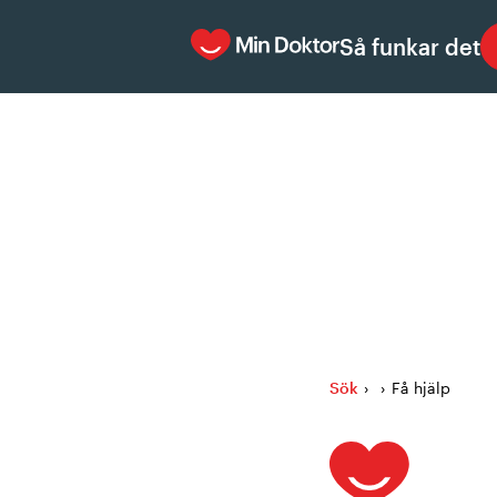
Så funkar det
Sök
›
›
Få hjälp