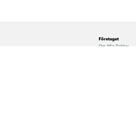
Företaget
Om Min Doktor
Fysiska mottagnin
Jobba hos oss
Vårt kvalitetsarbet
 ingår i det fria vårdvalet via
Press
dcentral & BVC i Sörmland.
För företag
Visselblåsarfunkti
Kommenteringsreg
Våra samarbeten