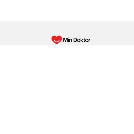
Min Doktor erbjuder digital primärvård som
underleverantörsavtal hos Min Doktor Vår