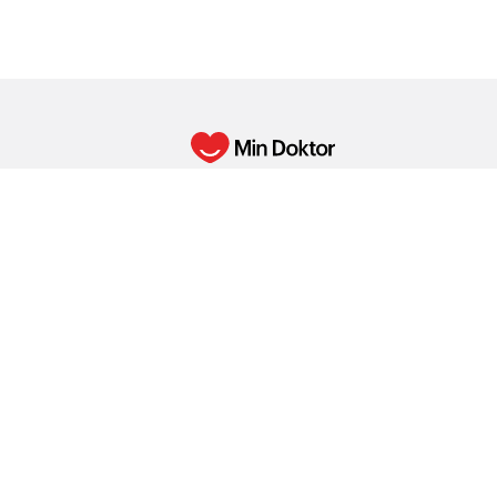
Min Doktor erbjuder digital primärvård som
underleverantörsavtal hos Min Doktor Vår