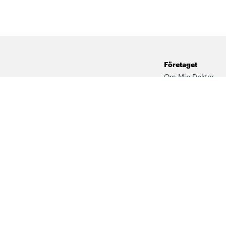
Företaget
Om Min Doktor
Fysiska mottagnin
Jobba hos oss
Vårt kvalitetsarbet
 ingår i det fria vårdvalet via
Press
dcentral & BVC i Sörmland.
För företag
Visselblåsarfunkti
Kommenteringsreg
Våra samarbeten