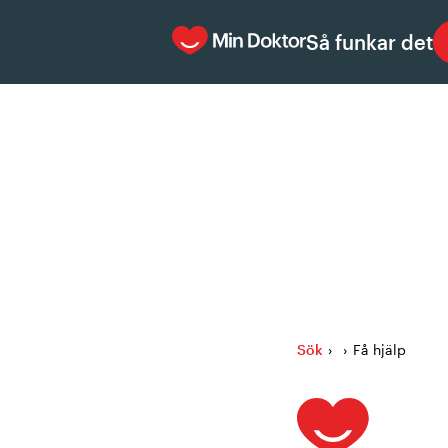
Så funkar det
Sök
›
›
Få hjälp