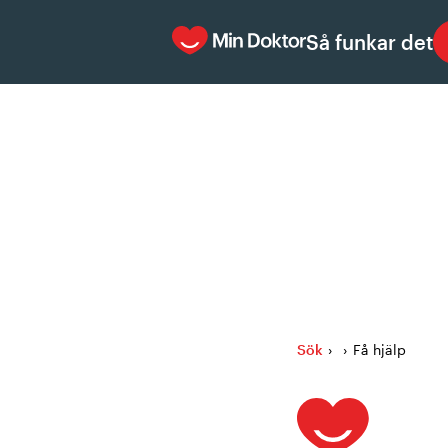
Så funkar det
Sök
›
›
Få hjälp