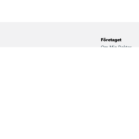
Företaget
Om Min Doktor
Fysiska mottagnin
Jobba hos oss
Vårt kvalitetsarbet
 ingår i det fria vårdvalet via
Press
dcentral & BVC i Sörmland.
För företag
Visselblåsarfunkti
Kommenteringsreg
Våra samarbeten