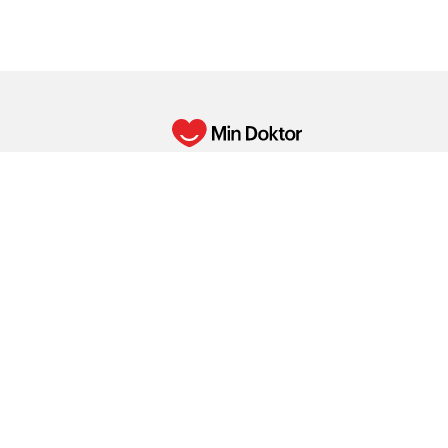
Min Doktor erbjuder digital primärvård som
underleverantörsavtal hos Min Doktor Vår