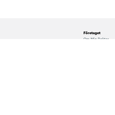
Företaget
Om Min Doktor
Fysiska mottagnin
Jobba hos oss
Vårt kvalitetsarbet
 ingår i det fria vårdvalet via
Press
dcentral & BVC i Sörmland.
För företag
Visselblåsarfunkti
Kommenteringsreg
Våra samarbeten