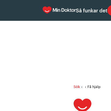
Så funkar det
Sök
›
›
Få hjälp