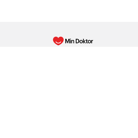
Min Doktor erbjuder digital primärvård som
underleverantörsavtal hos Min Doktor Vår