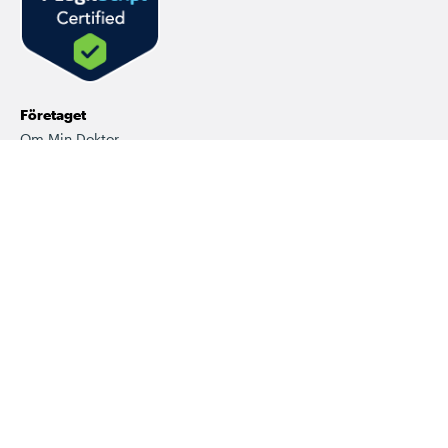
Företaget
Om Min Doktor
Fysiska mottagningar
Jobba hos oss
Vårt kvalitetsarbete
Press
För företag
Visselblåsarfunktion
Kommenteringsregler
Våra samarbeten
Tjänsten
Hantera cookies
Integritetspolicy
Användarvillkor