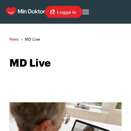
Logga in
Hem
›
MD Live
MD Live