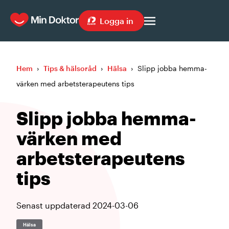
Logga in
Hem
›
Tips & hälsoråd
›
Hälsa
›
Slipp jobba hemma-
värken med arbetsterapeutens tips
Slipp jobba hemma-
värken med
arbetsterapeutens
tips
Senast uppdaterad
2024-03-06
Hälsa