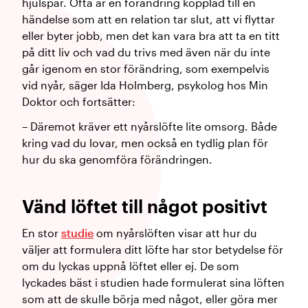
hjulspår. Ofta är en förändring kopplad till en
händelse som att en relation tar slut, att vi flyttar
eller byter jobb, men det kan vara bra att ta en titt
på ditt liv och vad du trivs med även när du inte
går igenom en stor förändring, som exempelvis
vid nyår, säger Ida Holmberg, psykolog hos Min
Doktor och fortsätter:
– Däremot kräver ett nyårslöfte lite omsorg. Både
kring vad du lovar, men också en tydlig plan för
hur du ska genomföra förändringen.
Vänd löftet till något positivt
En stor
studie
om nyårslöften visar att hur du
väljer att formulera ditt löfte har stor betydelse för
om du lyckas uppnå löftet eller ej. De som
lyckades bäst i studien hade formulerat sina löften
som att de skulle börja med något, eller göra mer