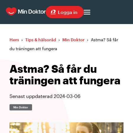
Logga in
Hem
›
Tips & hälsoråd
›
Min Doktor
›
Astma? Så får
du träningen att fungera
Astma? Så får du
träningen att fungera
Senast uppdaterad
2024-03-06
Min Doktor