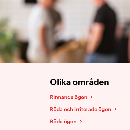
Olika områden
Rinnande ögon
Röda och irriterade ögon
Röda ögon