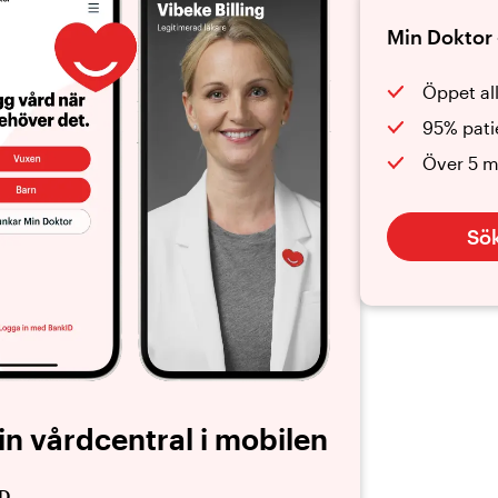
Min Doktor 
Öppet al
95% pati
Över 5 m
Sök
in vårdcentral i mobilen
ID