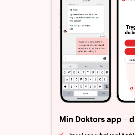
Min Doktors app – d
Tryggt och säkert med Bank