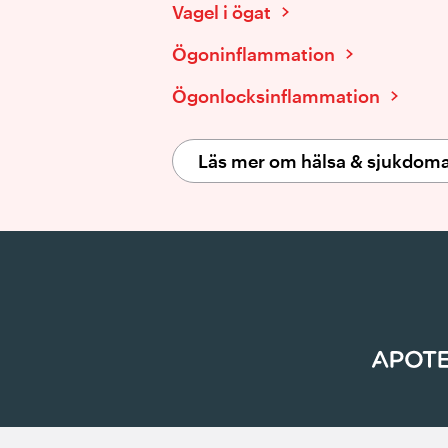
Vagel i ögat
Ögoninflammation
Ögonlocksinflammation
Läs mer om hälsa & sjukdom