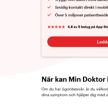
Smidig kontakt direkt i mobi
Över 5 miljoner patientbesö
4,8 av 5 betyg på App St
Ladd
När kan Min Doktor 
Om du har ögonbesvär, är du välkomm
dina symptom och hjälper dig med 