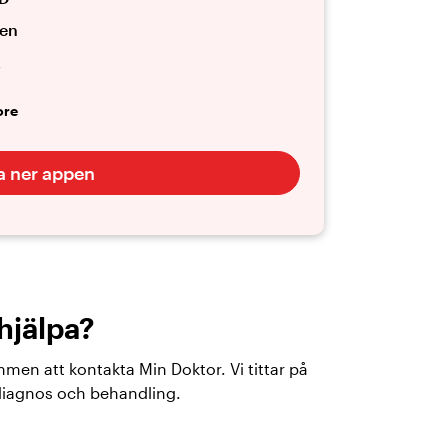
len
k
ore
a ner appen
hjälpa?
en att kontakta Min Doktor. Vi tittar på
diagnos och behandling.