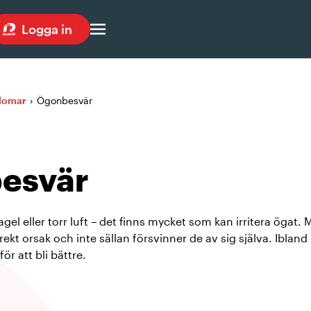
Logga in
kdomar
›
Ögonbesvär
esvär
vagel eller torr luft – det finns mycket som kan irritera öga
kt orsak och inte sällan försvinner de av sig själva. Iblan
r att bli bättre.