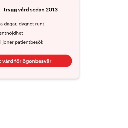
– trygg vård sedan 2013
la dagar, dygnet runt
entnöjdhet
iljoner patientbesök
 vård för ögonbesvär