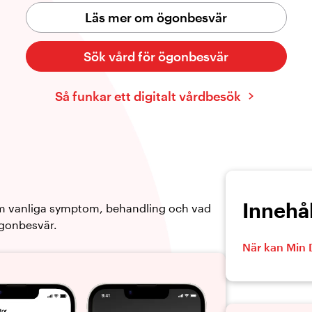
Läs mer om ögonbesvär
Sök vård för ögonbesvär
Så funkar ett digitalt vårdbesök
Innehål
om vanliga symptom, behandling och vad
ögonbesvär.
När kan Min 