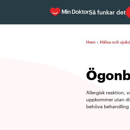
Så funkar det
Hem
›
Hälsa och sju
Ögonb
Allergisk reaktion, 
uppkommer utan dire
behöva behandling fö