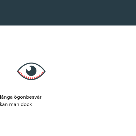
t. Många ögonbesvär
d kan man dock