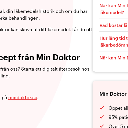
När kan Min D
nal, din läkemedelshistorik och om du har
läkemedel?
erka behandlingen.
Vad kostar l
or kan skriva ut ditt läkemedel, får du ett
Hur lång tid 
läkarbedömn
cept från Min Doktor
När kan Min 
från oss? Starta ett digitalt återbesök hos
ling.
Min Doktor 
r på
mindoktor.se
.
Öppet al
95% pati
Över 5 m