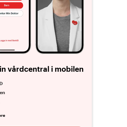
in vårdcentral i mobilen
ID
len
k
ore