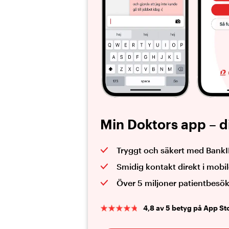
Min Doktors app – d
Tryggt och säkert med Bank
Smidig kontakt direkt i mobi
Över 5 miljoner patientbesö
4,8 av 5 betyg på App St