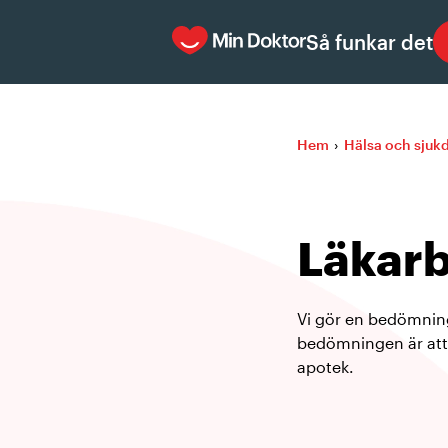
Så funkar det
Hem
›
Hälsa och sju
Läkar
Vi gör en bedömning
bedömningen är att v
apotek.