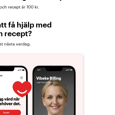
ch recept är 100 kr.
att få hjälp med
h recept?
st nästa vardag.