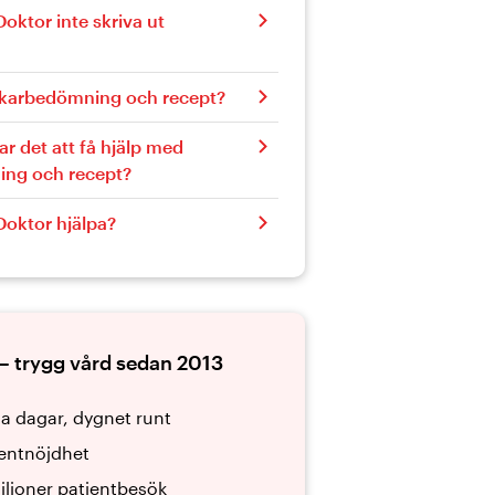
oktor inte skriva ut
äkarbedömning och recept?
tar det att få hjälp med
ing och recept?
Doktor hjälpa?
– trygg vård sedan 2013
la dagar, dygnet runt
entnöjdhet
iljoner patientbesök