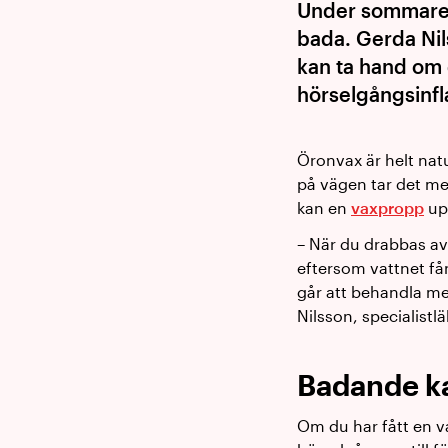
Under sommaren k
bada. Gerda Nil
kan ta hand om 
hörselgångsinfl
Öronvax är helt natu
på vägen tar det me
kan en
vaxpropp
up
– När du drabbas av 
eftersom vattnet få
går att behandla me
Nilsson, specialist
Badande k
Om du har fått en v