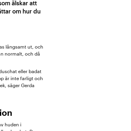
som älskar att
ättar om hur du
eras långsamt ut, och
än normalt, och då
 duschat eller badat
 är inte farligt och
tek, säger Gerda
ion
av huden i