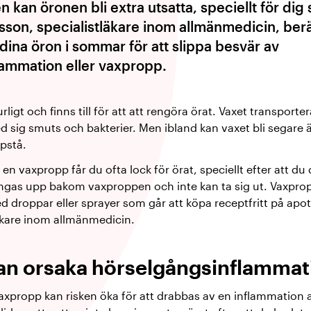
an öronen bli extra utsatta, speciellt för dig 
sson, specialistläkare inom allmänmedicin, ber
dina öron i sommar för att slippa besvär av
ammation eller vaxpropp.
rligt och finns till för att att rengöra örat. Vaxet transport
d sig smuts och bakterier. Men ibland kan vaxet bli segare 
pstå.
en vaxpropp får du ofta lock för örat, speciellt efter att du
ngas upp bakom vaxproppen och inte kan ta sig ut. Vaxpropp
d droppar eller sprayer som går att köpa receptfritt på apo
läkare inom allmänmedicin.
an orsaka hörselgångsinflammat
axpropp kan risken öka för att drabbas av en inflammation 