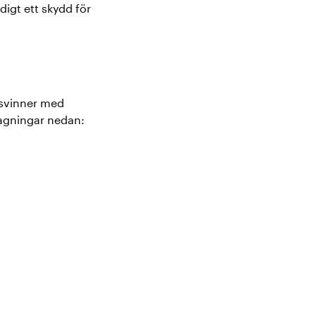
igt ett skydd för
rsvinner med
tagningar nedan: