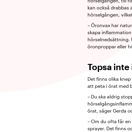
hörselgången, till fö
kan också drabbas a
hörselgången, vilke
– Öronvax har natur
skapa inflammatio
hörselnedsättning. U
öronproppar eller hö
Topsa inte
Det finns olika knep
att peta i örat med
– Du ska aldrig stop
hörselgångsinflamma
örat, säger Gerda oc
– Om du ofta får e
sprayer. Det finns o