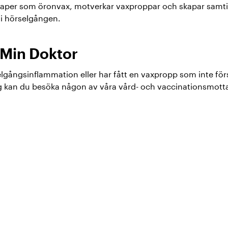
aper som öronvax, motverkar vaxproppar och skapar samtid
i hörselgången.
v Min Doktor
lgångsinflammation eller har fått en vaxpropp som inte fö
ng kan du besöka någon av våra vård- och vaccinationsmot