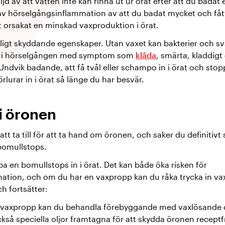
ljd av att vatten inte kan rinna ut ur örat efter att du badat
v hörselgångsinflammation av att du badat mycket och fått 
t orsakat en minskad vaxproduktion i örat.
ligt skyddande egenskaper. Utan vaxet kan bakterier och s
n i hörselgången med symptom som
klåda
, smärta, kladdigt
ndvik badande, att få tvål eller schampo in i örat och stopp
rlurar in i örat så länge du har besvär.
 i öronen
 att ta till för att ta hand om öronen, och saker du definitiv
 bomullstops.
pa en bomullstops in i örat. Det kan både öka risken för
tion, och om du har en vaxpropp kan du råka trycka in vaxe
h fortsätter:
n vaxpropp kan du behandla förebyggande med vaxlösande d
ckså speciella oljor framtagna för att skydda öronen receptf