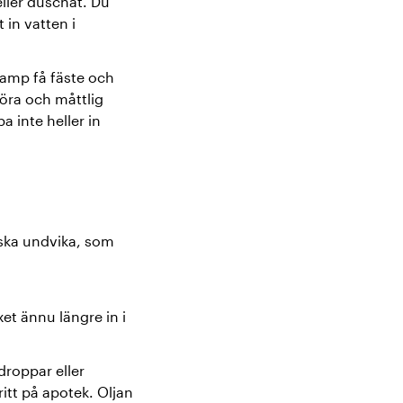
 eller duschat. Du
in vatten i
vamp få fäste och
 öra och måttlig
a inte heller in
t ska undvika, som
t ännu längre in i
roppar eller
ritt på apotek. Oljan