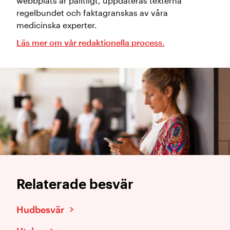
webbplats är pålitligt, uppdateras texterna
regelbundet och faktagranskas av våra
medicinska experter.
Läs mer om vår redaktionella process.
Relaterade besvär
Hudbesvär