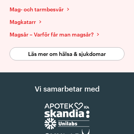
Mag- och tarmbesvär
Magkatarr
Magsår – Varför får man magsår?
Läs mer om hälsa & sjukdomar
Vi samarbetar med