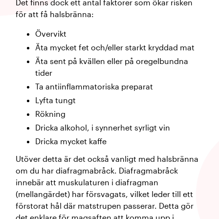
Det finns dock ett antal faktorer som ökar risken
för att få halsbränna:
Övervikt
Äta mycket fet och/eller starkt kryddad mat
Äta sent på kvällen eller på oregelbundna
tider
Ta antiinflammatoriska preparat
Lyfta tungt
Rökning
Dricka alkohol, i synnerhet syrligt vin
Dricka mycket kaffe
Utöver detta är det också vanligt med halsbränna
om du har diafragmabråck. Diafragmabråck
innebär att muskulaturen i diafragman
(mellangärdet) har försvagats, vilket leder till ett
förstorat hål där matstrupen passerar. Detta gör
det enklare för magsaften att komma upp i