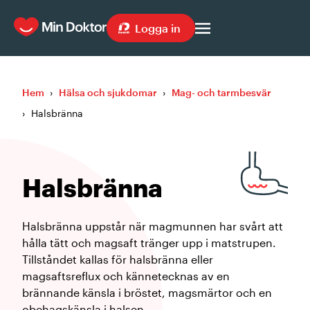
Logga in
Hem
›
Hälsa och sjukdomar
›
Mag- och tarmbesvär
›
Halsbränna
Halsbränna
Halsbränna uppstår när magmunnen har svårt att
hålla tätt och magsaft tränger upp i matstrupen.
Tillståndet kallas för halsbränna eller
magsaftsreflux och kännetecknas av en
brännande känsla i bröstet, magsmärtor och en
obehagskänsla i halsen.