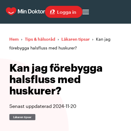
Logga in
Hem
›
Tips & hälsoråd
›
Läkaren tipsar
›
Kan jag
förebygga halsfluss med huskurer?
Kan jag förebygga
halsfluss med
huskurer?
Senast uppdaterad
2024-11-20
Läkaren tipsar