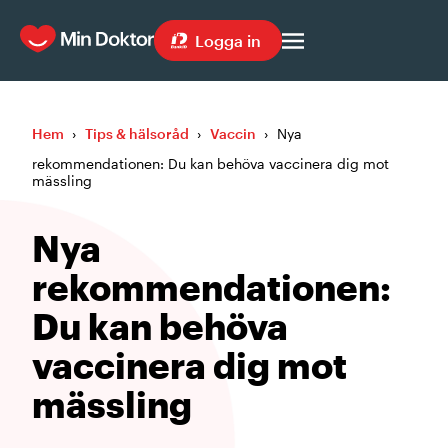
Logga in
Hem
›
Tips & hälsoråd
›
Vaccin
›
Nya
rekommendationen: Du kan behöva vaccinera dig mot
mässling
Nya
rekommendationen:
Du kan behöva
vaccinera dig mot
mässling