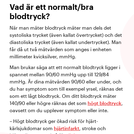
Vad är ett normalt/bra
blodtryck?
När man mäter blodtryck mäter man dels det
systoliska trycket (även kallat övertrycket) och det
diastoliska trycket (även kallat undertrycket). Man
får då ut två mätvärden som anges i enheten
millimeter kvicksilver, mmHg.
Man brukar säga att ett normalt blodtryck ligger i
spannet mellan 90/60 mmHg upp till 129/84
mmHg. Är dina mätvärden 90/60 eller under, och
du har symptom som till exempel yrsel, räknas det
som ett lågt blodtryck. Om ditt blodtryck mäter
140/90 eller högre räknas det som
högt blodtryck
,
oavsett om du upplever symptom eller inte.
– Högt blodtryck ger ökad risk för hjärt-
kärlsjukdomar som
hjärtinfarkt
, stroke och