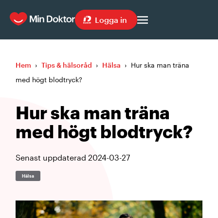
Logga in
Hem
›
Tips & hälsoråd
›
Hälsa
›
Hur ska man träna
med högt blodtryck?
Hur ska man träna
med högt blodtryck?
Senast uppdaterad
2024-03-27
Hälsa