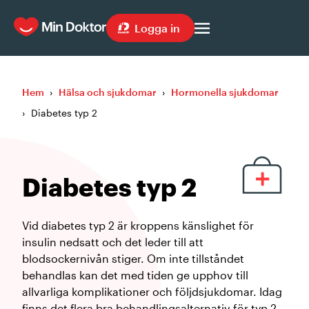
Logga in
Hem
›
Hälsa och sjukdomar
›
Hormonella sjukdomar
›
Diabetes typ 2
Diabetes typ 2
Vid diabetes typ 2 är kroppens känslighet för
insulin nedsatt och det leder till att
blodsockernivån stiger. Om inte tillståndet
behandlas kan det med tiden ge upphov till
allvarliga komplikationer och följdsjukdomar. Idag
finns det flera bra behandlingsalternativ för typ 2-