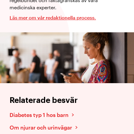
regelbundet och faktagranskas av våra
medicinska experter.
Läs mer om vår redaktionella process.
Relaterade besvär
Diabetes typ 1 hos barn
Om njurar och urinvägar