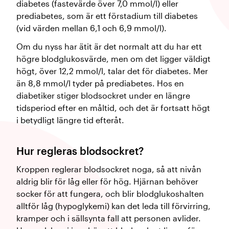
diabetes (fastevärde över 7,0 mmol/l) eller
prediabetes, som är ett förstadium till diabetes
(vid värden mellan 6,1 och 6,9 mmol/l).
Om du nyss har ätit är det normalt att du har ett
högre blodglukosvärde, men om det ligger väldigt
högt, över 12,2 mmol/l, talar det för diabetes. Mer
än 8,8 mmol/l tyder på prediabetes. Hos en
diabetiker stiger blodsockret under en längre
tidsperiod efter en måltid, och det är fortsatt högt
i betydligt längre tid efteråt.
Hur regleras blodsockret?
Kroppen reglerar blodsockret noga, så att nivån
aldrig blir för låg eller för hög. Hjärnan behöver
socker för att fungera, och blir blodglukoshalten
alltför låg (hypoglykemi) kan det leda till förvirring,
kramper och i sällsynta fall att personen avlider.