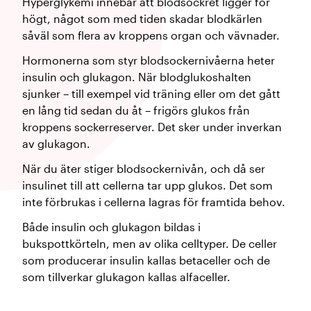
Hyperglykemi innebär att blodsockret ligger för
högt, något som med tiden skadar blodkärlen
såväl som flera av kroppens organ och vävnader.
Hormonerna som styr blodsockernivåerna heter
insulin och glukagon. När blodglukoshalten
sjunker – till exempel vid träning eller om det gått
en lång tid sedan du åt – frigörs glukos från
kroppens sockerreserver. Det sker under inverkan
av glukagon.
När du äter stiger blodsockernivån, och då ser
insulinet till att cellerna tar upp glukos. Det som
inte förbrukas i cellerna lagras för framtida behov.
Både insulin och glukagon bildas i
bukspottkörteln, men av olika celltyper. De celler
som producerar insulin kallas betaceller och de
som tillverkar glukagon kallas alfaceller.