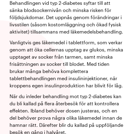
Behandlingen vid typ 2-diabetes syftar till att
sänka blodsockernivån och minska risken för
följdsjukdomar. Det uppnås genom förändringar i
livsstilen (såsom kostomläggning och ökad fysisk
aktivitet) tillsammans med läkemedelsbehandling.
Vanligtvis ges läkemedel i tablettform, som verkar
genom att öka cellernas upptag av glukos, minska
upptaget av socker från tarmen, samt minska
frisättningen av socker till blodet. Med tiden
brukar många behöva komplettera
tablettbehandlingen med insulininjektioner, när
kroppens egen insulinproduktion har blivit för låg.
När du inleder behandling mot typ 2-diabetes kan
du bli kallad på flera återbesök för att kontrollera
effekten. Ibland behöver dosen justeras, och en
del behöver prova några olika läkemedel innan de
hamnar rätt. Därefter blir du kallad på uppföljande
besök en gång i halvåret.