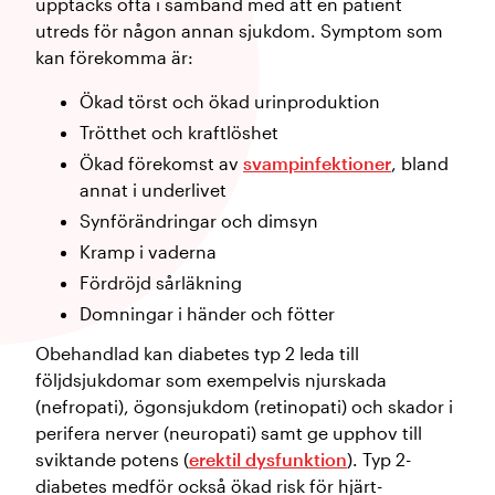
upptäcks ofta i samband med att en patient
utreds för någon annan sjukdom. Symptom som
kan förekomma är:
Ökad törst och ökad urinproduktion
Trötthet och kraftlöshet
Ökad förekomst av
svampinfektioner
, bland
annat i underlivet
Synförändringar och dimsyn
Kramp i vaderna
Fördröjd sårläkning
Domningar i händer och fötter
Obehandlad kan diabetes typ 2 leda till
följdsjukdomar som exempelvis njurskada
(nefropati), ögonsjukdom (retinopati) och skador i
perifera nerver (neuropati) samt ge upphov till
sviktande potens (
erektil dysfunktion
). Typ 2-
diabetes medför också ökad risk för hjärt-