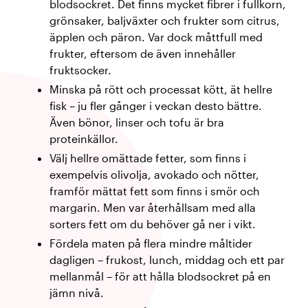
blodsockret. Det finns mycket fibrer i fullkorn,
grönsaker, baljväxter och frukter som citrus,
äpplen och päron. Var dock måttfull med
frukter, eftersom de även innehåller
fruktsocker.
Minska på rött och processat kött, ät hellre
fisk – ju fler gånger i veckan desto bättre.
Även bönor, linser och tofu är bra
proteinkällor.
Välj hellre omättade fetter, som finns i
exempelvis olivolja, avokado och nötter,
framför mättat fett som finns i smör och
margarin. Men var återhållsam med alla
sorters fett om du behöver gå ner i vikt.
Fördela maten på flera mindre måltider
dagligen – frukost, lunch, middag och ett par
mellanmål – för att hålla blodsockret på en
jämn nivå.