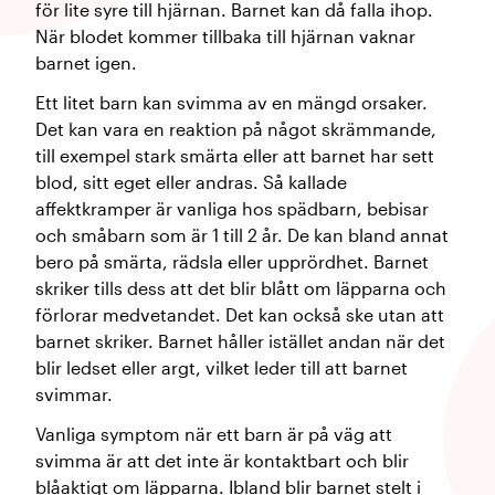
för lite syre till hjärnan. Barnet kan då falla ihop.
När blodet kommer tillbaka till hjärnan vaknar
barnet igen.
Ett litet barn kan svimma av en mängd orsaker.
Det kan vara en reaktion på något skrämmande,
till exempel stark smärta eller att barnet har sett
blod, sitt eget eller andras. Så kallade
affektkramper är vanliga hos spädbarn, bebisar
och småbarn som är 1 till 2 år. De kan bland annat
bero på smärta, rädsla eller upprördhet. Barnet
skriker tills dess att det blir blått om läpparna och
förlorar medvetandet. Det kan också ske utan att
barnet skriker. Barnet håller istället andan när det
blir ledset eller argt, vilket leder till att barnet
svimmar.
Vanliga symptom när ett barn är på väg att
svimma är att det inte är kontaktbart och blir
blåaktigt om läpparna. Ibland blir barnet stelt i