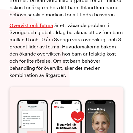
trötthet. Du kan vidta flera åtgärder för att minska
risken för åksjuka hos ditt barn. Ibland kan barnet
behöva särskild medicin för att lindra besvären.
Övervikt och fetma
är ett växande problem i
Sverige och globalt. Idag beräknas ett av fem barn
mellan 6 och 10 år i Sverige vara överviktigt och 3
procent lider av fetma. Huvudorsakerna bakom
den ökande övervikten hos barn är felaktig kost
och för lite rörelse. Om ett barn behöver
behandling för övervikt, sker det med en
kombination av åtgärder.