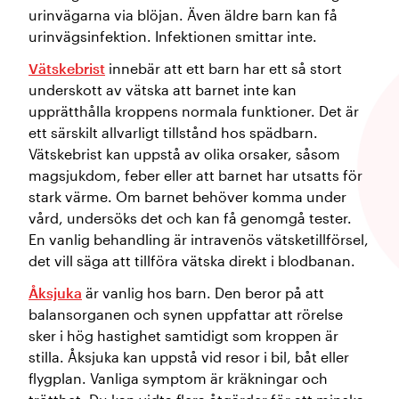
urinvägarna via blöjan. Även äldre barn kan få
urinvägsinfektion. Infektionen smittar inte.
Vätskebrist
innebär att ett barn har ett så stort
underskott av vätska att barnet inte kan
upprätthålla kroppens normala funktioner. Det är
ett särskilt allvarligt tillstånd hos spädbarn.
Vätskebrist kan uppstå av olika orsaker, såsom
magsjukdom, feber eller att barnet har utsatts för
stark värme. Om barnet behöver komma under
vård, undersöks det och kan få genomgå tester.
En vanlig behandling är intravenös vätsketillförsel,
det vill säga att tillföra vätska direkt i blodbanan.
Åksjuka
är vanlig hos barn. Den beror på att
balansorganen och synen uppfattar att rörelse
sker i hög hastighet samtidigt som kroppen är
stilla. Åksjuka kan uppstå vid resor i bil, båt eller
flygplan. Vanliga symptom är kräkningar och