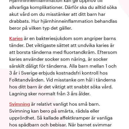
Hjärnhinneinflammation kan ge upphov till
allvarliga komplikationer. Därför ska du alltid söka
akut vård om du misstänker att ditt barn har
drabbats. Hur hjärnhinneinflammation behandlas
beror på vilken typ det gäller.
Karies
är en bakteriesjukdom som angriper barns
tänder. Det viktigaste sättet att undvika karies är
att borsta tänderna med fluortandkräm. Eftersom
karies använder socker som näring, är socker
särskilt dåligt för tänderna. Alla barn mellan 1 och
3 år i Sverige erbjuds kostnadsfri kontroll hos
Folktandvården. Vid misstanke om hål i tänderna
hos ditt barn är det viktigt att snabbt söka vård.
Lagning sker normalt från 3 års ålder.
Svimning
är relativt vanligt hos små barn.
Svimning kan bero på smärta, rädsla eller
upprördhet. Så kallade affektkramper är vanliga
hos spädbarn och bebisar. När barnet svimmar