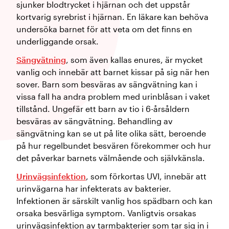
sjunker blodtrycket i hjärnan och det uppstår
kortvarig syrebrist i hjärnan. En läkare kan behöva
undersöka barnet för att veta om det finns en
underliggande orsak.
Sängvätning
, som även kallas enures, är mycket
vanlig och innebär att barnet kissar på sig när hen
sover. Barn som besväras av sängvätning kan i
vissa fall ha andra problem med urinblåsan i vaket
tillstånd. Ungefär ett barn av tio i 6-årsåldern
besväras av sängvätning. Behandling av
sängvätning kan se ut på lite olika sätt, beroende
på hur regelbundet besvären förekommer och hur
det påverkar barnets välmående och självkänsla.
Urinvägsinfektion
, som förkortas UVI, innebär att
urinvägarna har infekterats av bakterier.
Infektionen är särskilt vanlig hos spädbarn och kan
orsaka besvärliga symptom. Vanligtvis orsakas
urinvägsinfektion av tarmbakterier som tar sig in i