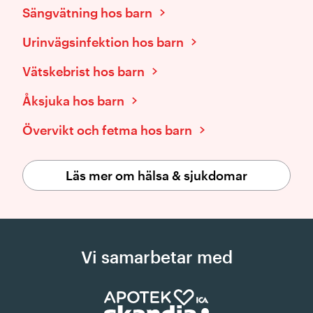
Sängvätning hos barn
Urinvägsinfektion hos barn
Vätskebrist hos barn
Åksjuka hos barn
Övervikt och fetma hos barn
Läs mer om hälsa & sjukdomar
Vi samarbetar med