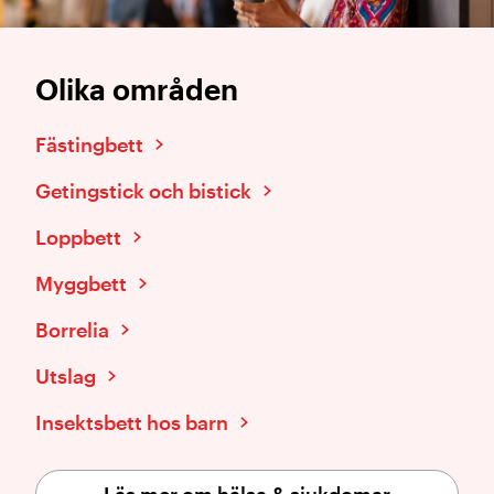
Olika områden
Fästingbett
Getingstick och bistick
Loppbett
Myggbett
Borrelia
Utslag
Insektsbett hos barn
Läs mer om hälsa & sjukdomar