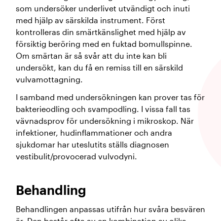
som undersöker underlivet utvändigt och inuti
med hjälp av särskilda instrument. Först
kontrolleras din smärtkänslighet med hjälp av
försiktig beröring med en fuktad bomullspinne.
Om smärtan är så svår att du inte kan bli
undersökt, kan du få en remiss till en särskild
vulvamottagning.
I samband med undersökningen kan prover tas för
bakterieodling och svampodling. I vissa fall tas
vävnadsprov för undersökning i mikroskop. När
infektioner, hudinflammationer och andra
sjukdomar har uteslutits ställs diagnosen
vestibulit/provocerad vulvodyni.
Behandling
Behandlingen anpassas utifrån hur svåra besvären
är. Den består ofta av en kombination av olika