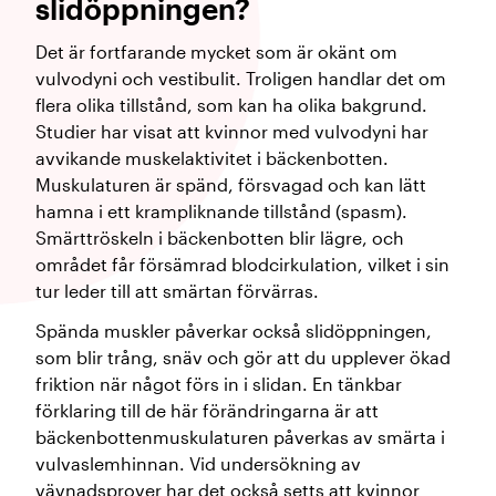
slidöppningen?
Det är fortfarande mycket som är okänt om
vulvodyni och vestibulit. Troligen handlar det om
flera olika tillstånd, som kan ha olika bakgrund.
Studier har visat att kvinnor med vulvodyni har
avvikande muskelaktivitet i bäckenbotten.
Muskulaturen är spänd, försvagad och kan lätt
hamna i ett krampliknande tillstånd (spasm).
Smärttröskeln i bäckenbotten blir lägre, och
området får försämrad blodcirkulation, vilket i sin
tur leder till att smärtan förvärras.
Spända muskler påverkar också slidöppningen,
som blir trång, snäv och gör att du upplever ökad
friktion när något förs in i slidan. En tänkbar
förklaring till de här förändringarna är att
bäckenbottenmuskulaturen påverkas av smärta i
vulvaslemhinnan. Vid undersökning av
vävnadsprover har det också setts att kvinnor