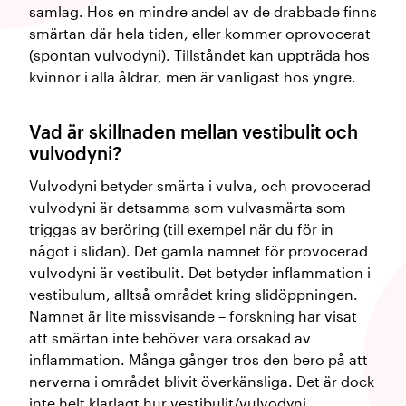
samlag. Hos en mindre andel av de drabbade finns
smärtan där hela tiden, eller kommer oprovocerat
(spontan vulvodyni). Tillståndet kan uppträda hos
kvinnor i alla åldrar, men är vanligast hos yngre.
Vad är skillnaden mellan vestibulit och
vulvodyni?
Vulvodyni betyder smärta i vulva, och provocerad
vulvodyni är detsamma som vulvasmärta som
triggas av beröring (till exempel när du för in
något i slidan). Det gamla namnet för provocerad
vulvodyni är vestibulit. Det betyder inflammation i
vestibulum, alltså området kring slidöppningen.
Namnet är lite missvisande – forskning har visat
att smärtan inte behöver vara orsakad av
inflammation. Många gånger tros den bero på att
nerverna i området blivit överkänsliga. Det är dock
inte helt klarlagt hur vestibulit/vulvodyni