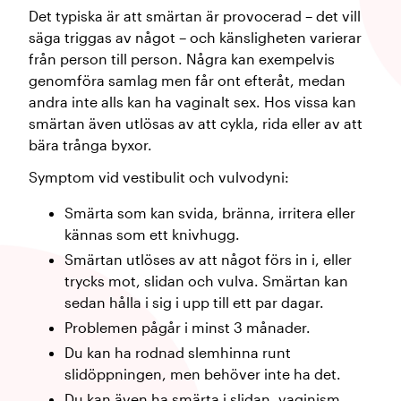
Det typiska är att smärtan är provocerad – det vill
säga triggas av något – och känsligheten varierar
från person till person. Några kan exempelvis
genomföra samlag men får ont efteråt, medan
andra inte alls kan ha vaginalt sex. Hos vissa kan
smärtan även utlösas av att cykla, rida eller av att
bära trånga byxor.
Symptom vid vestibulit och vulvodyni:
Smärta som kan svida, bränna, irritera eller
kännas som ett knivhugg.
Smärtan utlöses av att något förs in i, eller
trycks mot, slidan och vulva. Smärtan kan
sedan hålla i sig i upp till ett par dagar.
Problemen pågår i minst 3 månader.
Du kan ha rodnad slemhinna runt
slidöppningen, men behöver inte ha det.
Du kan även ha smärta i slidan, vaginism,