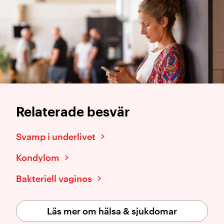
Relaterade besvär
Svamp i underlivet
Kondylom
Bakteriell vaginos
Läs mer om hälsa & sjukdomar