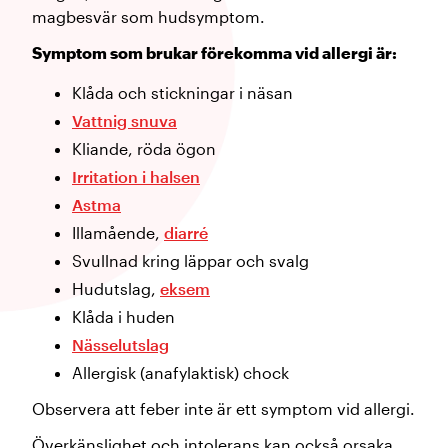
magbesvär som hudsymptom.
Symptom som brukar förekomma vid allergi är:
Klåda och stickningar i näsan
Vattnig snuva
Kliande, röda ögon
Irritation i halsen
Astma
Illamående,
diarré
Svullnad kring läppar och svalg
Hudutslag,
eksem
Klåda i huden
Nässelutslag
Allergisk (anafylaktisk) chock
Observera att feber inte är ett symptom vid allergi.
Överkänslighet och intolerans kan också orsaka