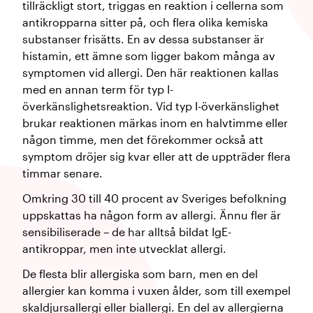
tillräckligt stort, triggas en reaktion i cellerna som
antikropparna sitter på, och flera olika kemiska
substanser frisätts. En av dessa substanser är
histamin, ett ämne som ligger bakom många av
symptomen vid allergi. Den här reaktionen kallas
med en annan term för typ I-
överkänslighetsreaktion. Vid typ I-överkänslighet
brukar reaktionen märkas inom en halvtimme eller
någon timme, men det förekommer också att
symptom dröjer sig kvar eller att de uppträder flera
timmar senare.
Omkring 30 till 40 procent av Sveriges befolkning
uppskattas ha någon form av allergi. Ännu fler är
sensibiliserade – de har alltså bildat IgE-
antikroppar, men inte utvecklat allergi.
De flesta blir allergiska som barn, men en del
allergier kan komma i vuxen ålder, som till exempel
skaldjursallergi eller biallergi. En del av allergierna