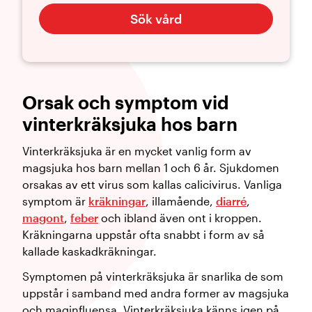
Sök vård
Orsak och symptom vid
vinterkräksjuka hos barn
Vinterkräksjuka är en mycket vanlig form av
magsjuka hos barn mellan 1 och 6 år. Sjukdomen
orsakas av ett virus som kallas calicivirus. Vanliga
symptom är
kräkningar
, illamående,
diarré
,
magont
,
feber
och ibland även ont i kroppen.
Kräkningarna uppstår ofta snabbt i form av så
kallade kaskadkräkningar.
Symptomen på vinterkräksjuka är snarlika de som
uppstår i samband med andra former av magsjuka
och maginfluensa. Vinterkräksjuka känns igen på