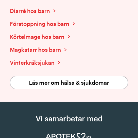
Diarré hos barn
Förstoppning hos barn
Körtelmage hos barn
Magkatarr hos barn
Vinterkräksjukan
Läs mer om hälsa & sjukdomar
Vi samarbetar med