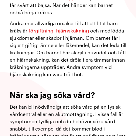
får svårt att bajsa. När det händer kan barnet
också börja kräkas.
Andra mer allvarliga orsaker till att ett litet barn
kräks är
förgiftning
,
hjärnskakning
och medfödda
sjukdomar eller skador i hjärnan. Om barnet får i
sig ett giftigt ämne eller läkemedel, kan det leda till
kräkningar. Om barnet har slagit i huvudet och fått
en hjärnskakning, kan det dröja flera timmar innan
kräkningarna uppträder. Andra symptom vid
hjärnskakning kan vara trötthet.
När ska jag söka vård?
Det kan bli nödvändigt att söka vård på en fysisk
vårdcentral eller en akutmottagning. I vissa fall är
symptomen tydliga och du behöver söka vård
snabbt, till exempel då det kommer blod i
kräkningarna eller om det är ett spädbarn som inte