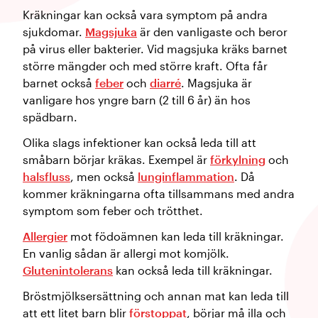
Kräkningar kan också vara symptom på andra
sjukdomar.
Magsjuka
är den vanligaste och beror
på virus eller bakterier. Vid magsjuka kräks barnet
större mängder och med större kraft. Ofta får
barnet också
feber
och
diarré
. Magsjuka är
vanligare hos yngre barn (2 till 6 år) än hos
spädbarn.
Olika slags infektioner kan också leda till att
småbarn börjar kräkas. Exempel är
förkylning
och
halsfluss
, men också
lunginflammation
. Då
kommer kräkningarna ofta tillsammans med andra
symptom som feber och trötthet.
Allergier
mot födoämnen kan leda till kräkningar.
En vanlig sådan är allergi mot komjölk.
Glutenintolerans
kan också leda till kräkningar.
Bröstmjölksersättning och annan mat kan leda till
att ett litet barn blir
förstoppat
, börjar må illa och