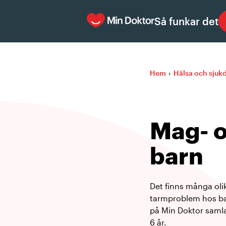
Så funkar det
Hem
›
Hälsa och sju
Mag- o
barn
Det finns många olik
tarmproblem hos bar
på Min Doktor samla
6 år.