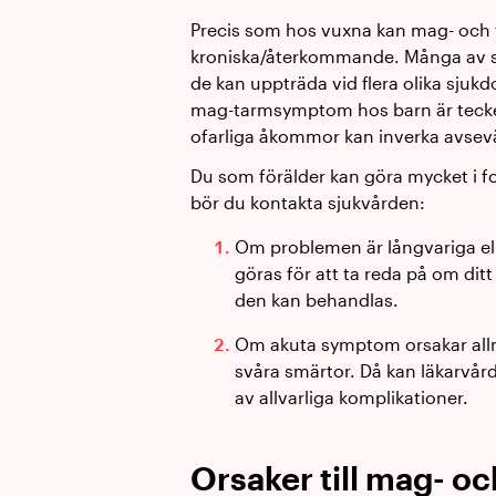
Precis som hos vuxna kan mag- och t
kroniska/återkommande. Många av sy
de kan uppträda vid flera olika sjukd
mag-tarmsymptom hos barn är tecke
ofarliga åkommor kan inverka avsevär
Du som förälder kan göra mycket i f
bör du kontakta sjukvården:
Om problemen är långvariga el
göras för att ta reda på om dit
den kan behandlas.
Om akuta symptom orsakar allm
svåra smärtor. Då kan läkarvård
av allvarliga komplikationer.
Orsaker till mag- o