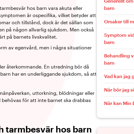
Generellt om
armbesvär hos barn vara akuta eller
barn
mptomen är ospecifika, vilket betyder att
Orsaker till
omar och tillstånd, dock är det sällan som
n på någon allvarlig sjukdom. Men också
Symptom vid
t på barnets livskvalitet.
barn
orm av egenvård, men i några situationer
Behandling v
barn
ler återkommande. En utredning bör då
t barn har en underliggande sjukdom, så att
Vad kan jag g
När bör jag 
änpåverkan, uttorkning, blödningar eller
 behövas för att inte barnet ska drabbas
När kan Min 
ch tarmbesvär hos barn