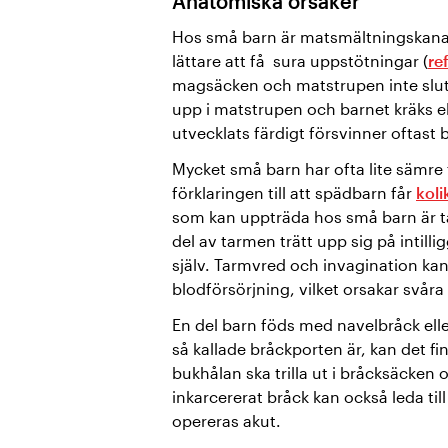
Anatomiska orsaker
Hos små barn är matsmältningskanale
lättare att få sura uppstötningar (
re
magsäcken och matstrupen inte slute
upp i matstrupen och barnet kräks 
utvecklats färdigt försvinner oftast 
Mycket små barn har ofta lite sämre 
förklaringen till att spädbarn får
koli
som kan uppträda hos små barn är t
del av tarmen trätt upp sig på intilli
själv. Tarmvred och invagination kan i
blodförsörjning, vilket orsakar svår
En del barn föds med navelbråck ell
så kallade bråckporten är, kan det fin
bukhålan ska trilla ut i bråcksäcken o
inkarcererat bråck kan också leda til
opereras akut.