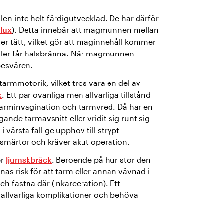
n inte helt färdigutvecklad. De har därför
flux
). Detta innebär att magmunnen mellan
r tätt, vilket gör att maginnehåll kommer
eller får halsbränna. När magmunnen
besvären.
tarmmotorik, vilket tros vara en del av
k
. Ett par ovanliga men allvarliga tillstånd
arminvagination och tarmvred. Då har en
ggande tarmavsnitt eller vridit sig runt sig
 värsta fall ge upphov till strypt
a smärtor och kräver akut operation.
er
ljumskbråck
. Beroende på hur stor den
nas risk för att tarm eller annan vävnad i
ch fastna där (inkarceration). Ett
l allvarliga komplikationer och behöva