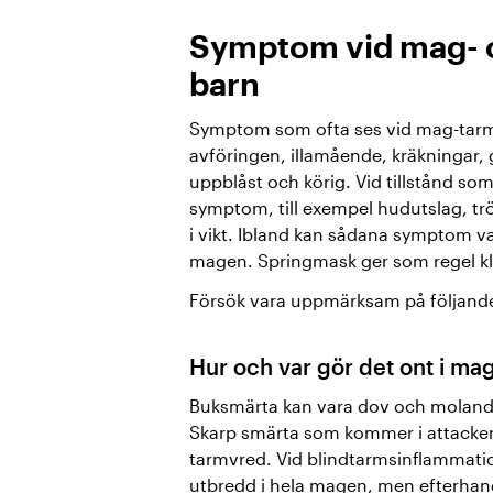
Symptom vid mag- 
barn
Symptom som ofta ses vid mag-tarmb
avföringen, illamående, kräkningar, 
uppblåst och körig. Vid tillstånd som
symptom, till exempel hudutslag, tr
i vikt. Ibland kan sådana symptom 
magen. Springmask ger som regel k
Försök vara uppmärksam på följand
Hur och var gör det ont i ma
Buksmärta kan vara dov och moland
Skarp smärta som kommer i attacker m
tarmvred. Vid blindtarmsinflammation
utbredd i hela magen, men efterhand fö