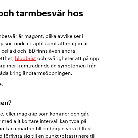
och tarmbesvär hos
esvär är magont, olika avvikelser i
gaser, nedsatt aptit samt att magen är
 celiaki och IBD finns även andra
ötthet,
blodbrist
och svårigheter att gå upp
vara mer framträdande än symptomen från
låda kring ändtarmsöppningen.
e:
gen?
e, eller magknip som kommer och går.
ed allt kortare intervall kan tyda på
 kan smärtan till en början vara diffust
rflytta sig till en punkt (oftast) nere till