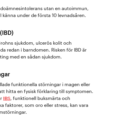
” födoämnesintolerans utan en autoimmun,
ill känna under de första 10 levnadsåren.
(IBD)
rohns sjukdom, ulcerös kolit och
äda redan i barndomen. Risken för IBD är
äkting med en sådan sjukdom.
ngar
allade funktionella störningar i magen eller
tt hitta en fysisk förklaring till symptomen.
är
IBS
, funktionell buksmärta och
ka faktorer, som oro eller stress, kan vara
rmstörningar.