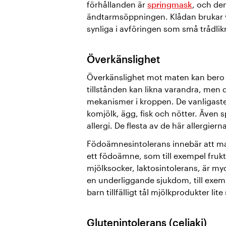
förhållanden är
springmask
, och den
ändtarmsöppningen. Klådan brukar v
synliga i avföringen som små trådlikn
Överkänslighet
Överkänslighet mot maten kan bero
tillstånden kan likna varandra, me
mekanismer i kroppen. De vanligast
komjölk, ägg, fisk och nötter. Äve
allergi. De flesta av de här allergiern
Födoämnesintolerans innebär att mats
ett födoämne, som till exempel fruktos
mjölksocker, laktosintolerans, är my
en underliggande sjukdom, till exempe
barn tillfälligt tål mjölkprodukter lit
Glutenintolerans (celiaki)