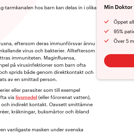
Min Doktor 
g-tarmkanalen hos barn kan delas in i olika
Öppet al
95% pati
Över 5 m
uxna, eftersom deras immunförsvar ännu
mkallande virus och bakterier. Allteftersom
bättras immuniteten. Maginfluensa,
mpel på virusinfektioner som barn ofta
, och sprids både genom direktkontakt och
rats av en smittad person.
rier eller parasiter som till exempel
fta via
livsmedel
(eller förorenat vatten),
 och indirekt kontakt. Oavsett smittämne
réer, kräkningar, buksmärtor och ibland
en vanligaste masken under svenska