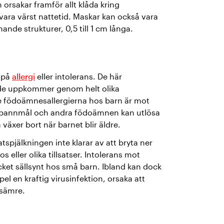
 orsakar framför allt klåda kring
ara värst nattetid. Maskar kan också vara
ande strukturer, 0,5 till 1 cm långa.
 på
allergi
eller intolerans. De här
n de uppkommer genom helt olika
e födoämnesallergierna hos barn är mot
n spannmål och andra födoämnen kan utlösa
a växer bort när barnet blir äldre.
pjälkningen inte klarar av att bryta ner
 eller olika tillsatser. Intolerans mot
cket sällsynt hos små barn. Ibland kan dock
l en kraftig virusinfektion, orsaka att
e sämre.