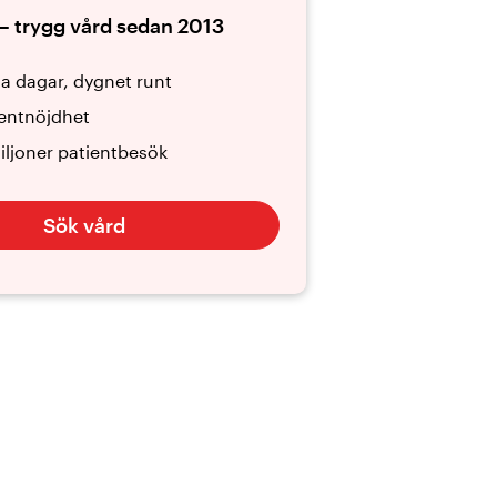
– trygg vård sedan 2013
la dagar, dygnet runt
entnöjdhet
iljoner patientbesök
Sök vård