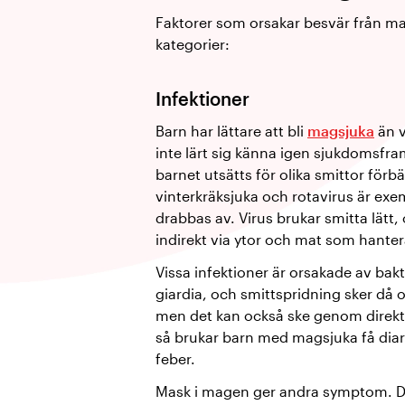
Faktorer som orsakar besvär från ma
kategorier:
Infektioner
Barn har lättare att bli
magsjuka
än v
inte lärt sig känna igen sjukdomsfra
barnet utsätts för olika smittor för
vinterkräksjuka och rotavirus är exe
drabbas av. Virus brukar smitta lätt
indirekt via ytor och mat som hante
Vissa infektioner är orsakade av bakte
giardia, och smittspridning sker då o
men det kan också ske genom direkt
så brukar barn med magsjuka få diar
feber.
Mask i magen ger andra symptom. D