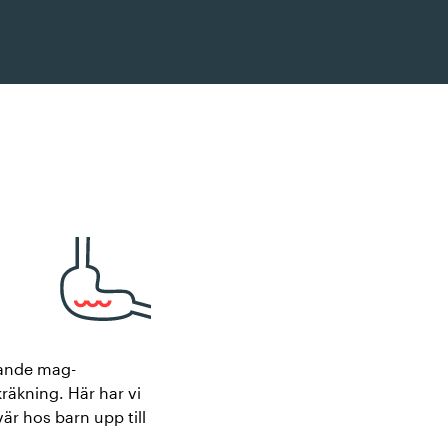
mmande mag-
äkning. Här har vi
r hos barn upp till