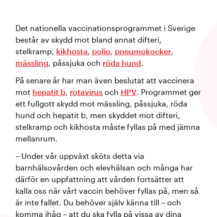
Det nationella vaccinationsprogrammet i Sverige
består av skydd mot bland annat difteri,
stelkramp,
kikhosta
,
polio
,
pneumokocker
,
mässling
, påssjuka och
röda hund
.
På senare år har man även beslutat att vaccinera
mot
hepatit b
,
rotavirus
och
HPV
. Programmet ger
ett fullgott skydd mot mässling, påssjuka, röda
hund och hepatit b, men skyddet mot difteri,
stelkramp och kikhosta måste fyllas på med jämna
mellanrum.
– Under vår uppväxt sköts detta via
barnhälsovården och elevhälsan och många har
därför en uppfattning att vården fortsätter att
kalla oss när vårt vaccin behöver fyllas på, men så
är inte fallet. Du behöver själv känna till – och
komma ihåg – att du ska fylla på vissa av dina