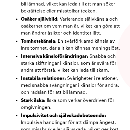
bli lämnad, vilket kan leda till att man söker
bekräftelse eller misstolkar tecken.
Osäker självbild:
Varierande självkänsla och
osäkerhet om vem man är, vilket kan göra att
man ändrar åsikter och identitet lätt.
Tomhetskänsla:
En svårförklarad känsla av
inre tomhet, där allt kan kännas meningslöst.
Intensiva känsloförändringar:
Snabba och
starka skiftningar i känslor, som är svåra för
andra att förstå, vilket kan leda till skam.
Instabila relationer:
Svårigheter i relationer,
med snabba svängningar i känslor för andra,
och rädslan för att bli lämnad.
Stark ilska:
Ilska som verkar överdriven för
omgivningen.
Impulsivitet och självskadebeteende:
Impulsiva handlingar för att dämpa ångest,
som missbruk eller självskada, vilket ger kort