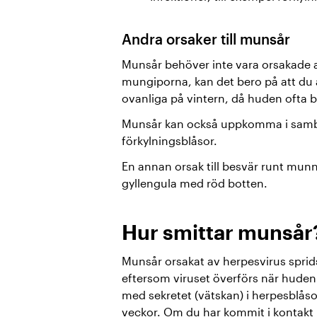
Andra orsaker till munsår
Munsår behöver inte vara orsakade a
mungiporna, kan det bero på att du är
ovanliga på vintern, då huden ofta bl
Munsår kan också uppkomma i sa
förkylningsblåsor.
En annan orsak till besvär runt mun
gyllengula med röd botten.
Hur smittar munsår
Munsår orsakat av herpesvirus sprid
eftersom viruset överförs när huden
med sekretet (vätskan) i herpesblåsor
veckor. Om du har kommit i kontakt m