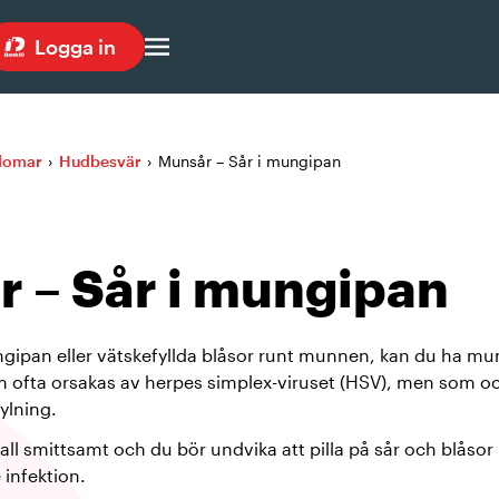
Logga in
kdomar
›
Hudbesvär
›
Munsår – Sår i mungipan
 – Sår i mungipan
gipan eller vätskefyllda blåsor runt munnen, kan du ha mu
 ofta orsakas av herpes simplex-viruset (HSV), men som
ylning.
all smittsamt och du bör undvika att pilla på sår och blåso
infektion.