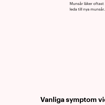
Munsår läker oftast 
leda till nya munsår.
Vanliga symptom v