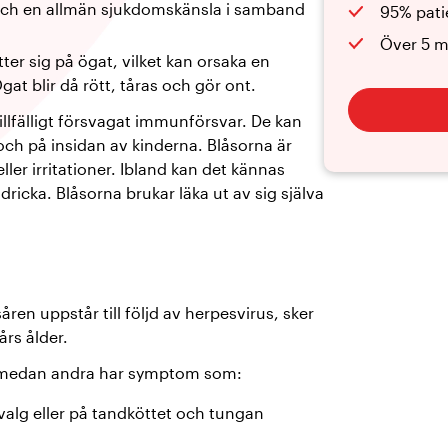
 och en allmän sjukdomskänsla i samband
95% pati
Över 5 m
ter sig på ögat, vilket kan orsaka en
at blir då rött, tåras och gör ont.
illfälligt försvagat immunförsvar. De kan
och på insidan av kinderna. Blåsorna är
eller irritationer. Ibland kan det kännas
dricka. Blåsorna brukar läka ut av sig själva
n uppstår till följd av herpesvirus, sker
års ålder.
 medan andra har symptom som:
valg eller på tandköttet och tungan