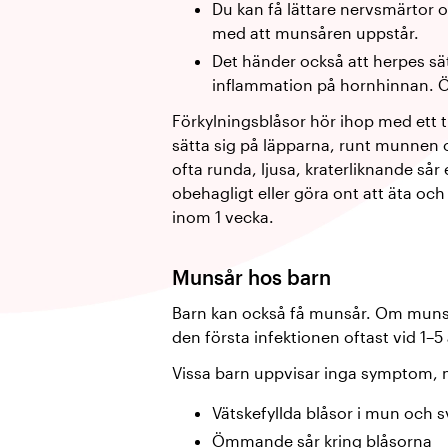
Du kan få lättare nervsmärtor
med att munsåren uppstår.
Det händer också att herpes sät
inflammation på hornhinnan. Ög
Förkylningsblåsor hör ihop med ett t
sätta sig på läpparna, runt munnen 
ofta runda, ljusa, kraterliknande sår 
obehagligt eller göra ont att äta och 
inom 1 vecka.
Munsår hos barn
Barn kan också få munsår. Om munsåre
den första infektionen oftast vid 1–5 
Vissa barn uppvisar inga symptom,
Vätskefyllda blåsor i mun och s
Ömmande sår kring blåsorna