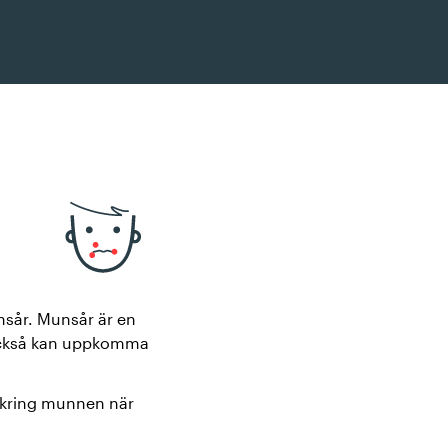
nsår. Munsår är en
 också kan uppkomma
r kring munnen när