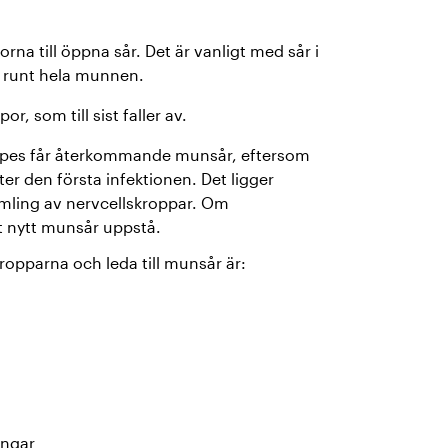
orna till öppna sår. Det är vanligt med sår i
a runt hela munnen.
or, som till sist faller av.
pes får återkommande munsår, eftersom
ter den första infektionen. Det ligger
amling av nervcellskroppar. Om
t nytt munsår uppstå.
ropparna och leda till munsår är:
ingar