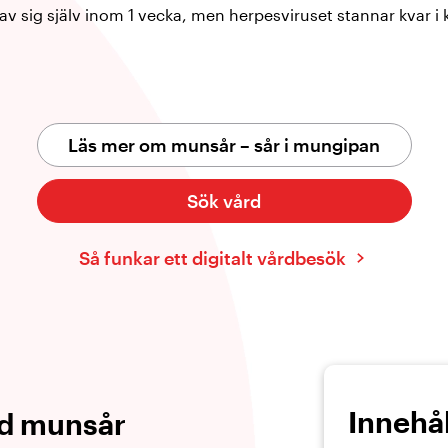
av sig själv inom 1 vecka, men herpesviruset stannar kvar i 
Läs mer om munsår – sår i mungipan
Sök vård
Så funkar ett digitalt vårdbesök
Innehål
id munsår