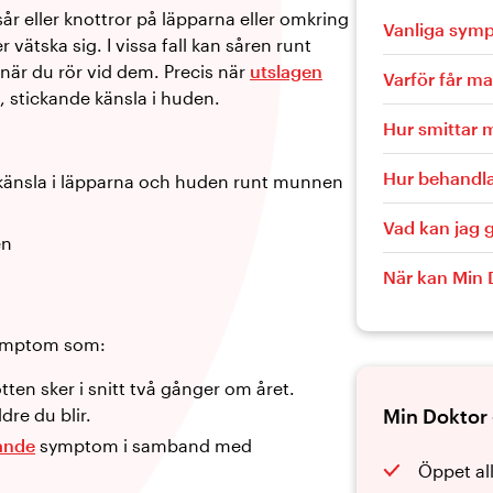
år eller knottror på läpparna eller omkring
Vanliga sym
vätska sig. I vissa fall kan såren runt
när du rör vid dem. Precis när
utslagen
Varför får m
, stickande känsla i huden.
Hur smittar 
Hur behandl
känsla i läpparna och huden runt munnen
Vad kan jag g
en
När kan Min 
symptom som:
en sker i snitt två gånger om året.
ldre du blir.
Min Doktor 
nande
symptom i samband med
Öppet al