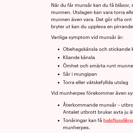
När du får munsår kan du få blåsor, s
munnen. Utslagen kan vara torra eller 
munnen även vara. Det gör ofta ont 
bryter ut kan du uppleva en pirrande
Vanliga symptom vid munsår är:
Obehagskänsla och stickande 
Kliande känsla
Ömhet och smärta runt munn
Sår i mungipan
Torra eller vätskefyllda utslag
Vid munherpes förekommer även 
Återkommande munsår – utbrott
Antalet utbrott brukar avta ju ä
Tonåringar kan få
halsflusslik
munherpes.