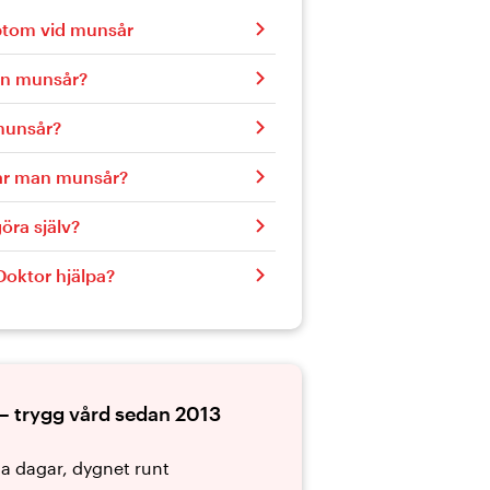
ptom vid munsår
an munsår?
munsår?
ar man munsår?
öra själv?
Doktor hjälpa?
– trygg vård sedan 2013
la dagar, dygnet runt