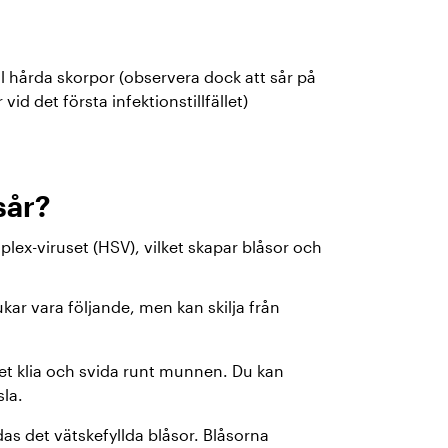
l hårda skorpor (observera dock att sår på
id det första infektionstillfället)
sår?
lex-viruset (HSV), vilket skapar blåsor och
kar vara följande, men kan skilja från
et klia och svida runt munnen. Du kan
sla.
das det vätskefyllda blåsor. Blåsorna