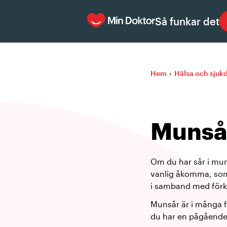
Så funkar det
Hem
›
Hälsa och sju
Munsår
Om du har sår i mun
vanlig åkomma, som
i samband med förk
Munsår är i många f
du har en pågående 