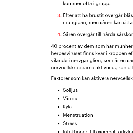
kommer ofta i grupp.
Efter att ha brustit övergår blås
mungipan, men såren kan sitt
Såren övergår till hårda sårskorp
40 procent av dem som har munher
herpesviruset finns kvar i kroppen ef
vilande i nervganglion, som är en s
nervcellskropparna aktiveras, kan et
Faktorer som kan aktivera nervcellsk
Solljus
Värme
Kyla
Menstruation
Stress
Infektioner, till exempel förkyln