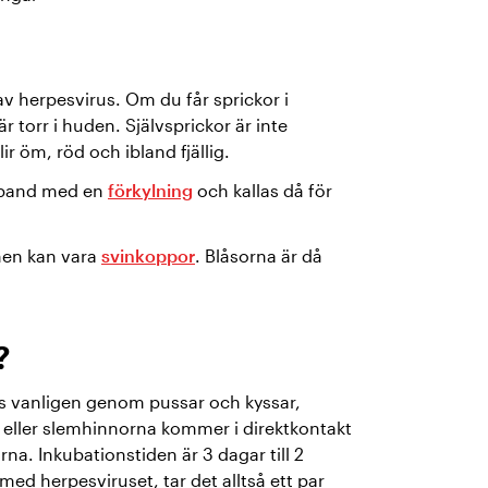
v herpesvirus. Om du får sprickor i
 torr i huden. Självsprickor är inte
ir öm, röd och ibland fjällig.
mband med en
förkylning
och kallas då för
nen kan vara
svinkoppor
. Blåsorna är då
?
s vanligen genom pussar och kyssar,
 eller slemhinnorna kommer i direktkontakt
na. Inkubationstiden är 3 dagar till 2
ed herpesviruset, tar det alltså ett par