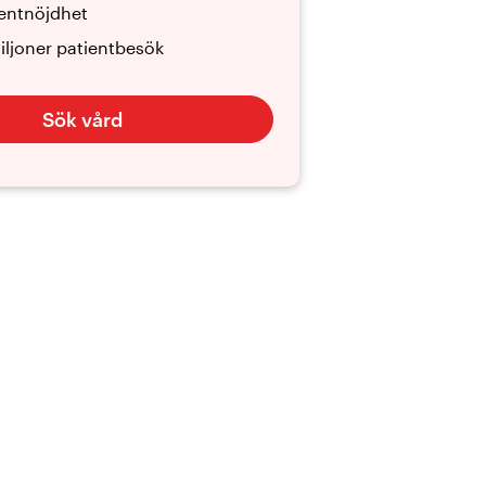
entnöjdhet
iljoner patientbesök
Sök vård