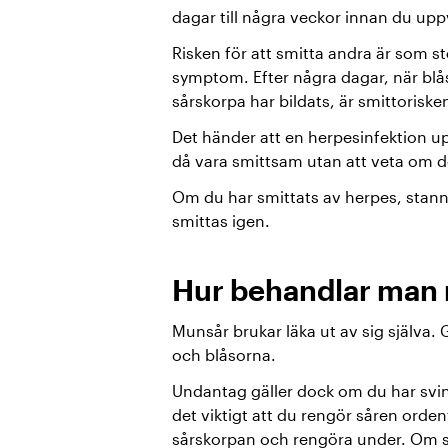
dagar till några veckor innan du up
Risken för att smitta andra är som s
symptom. Efter några dagar, när blås
sårskorpa har bildats, är smittorisk
Det händer att en herpesinfektion u
då vara smittsam utan att veta om d
Om du har smittats av herpes, stanna
smittas igen.
Hur behandlar man
Munsår brukar läka ut av sig själva. 
och blåsorna.
Undantag gäller dock om du har svin
det viktigt att du rengör såren orde
sårskorpan och rengöra under. Om sv