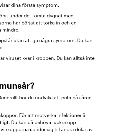
pvisar dina första symptom.
törst under det första dygnet med
orna har börjat att torka in och en
en mindre.
ppstår utan att ge några symptom. Du kan
et.
r viruset kvar i kroppen. Du kan alltså inte
 munsår?
Generellt bör du undvika att peta på såren
koppor. För att motverka infektioner är
ntligt. Du kan då behöva luckra upp
inkopporna sprider sig till andra delar av