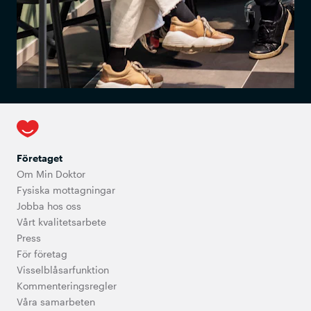
Företaget
Om Min Doktor
Fysiska mottagningar
Jobba hos oss
Vårt kvalitetsarbete
Press
För företag
Visselblåsarfunktion
Kommenteringsregler
Våra samarbeten