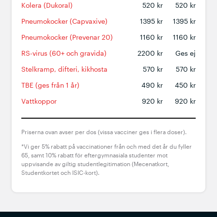
Kolera (Dukoral)
520 kr
520 kr
Pneumokocker (Capvaxive)
1395 kr
1395 kr
Pneumokocker (Prevenar 20)
1160 kr
1160 kr
RS-virus (60+ och gravida)
2200 kr
Ges ej
Stelkramp, difteri, kikhosta
570 kr
570 kr
TBE (ges från 1 år)
490 kr
450 kr
Vattkoppor
920 kr
920 kr
Priserna ovan avser per dos (vissa vacciner ges i flera doser).
*
Vi ger 5% rabatt på vaccinationer från och med det år du fyller
65, samt 10% rabatt för eftergymnasiala studenter mot
uppvisande av giltig studentlegitimation (Mecenatkort,
Studentkortet och ISIC-kort).