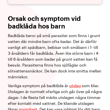
Orsak och symptom vid
badklåda hos barn
Badklåda beror på små parasiter som finns i grunt
vatten där mindre barn ofta badar. Det är därför
vanligt att spädbarn, bebisar och småbarn i 1- till
3-årsåldern får badklåda. Även lite större barn i 4-
till 6-årsåldern som badar på grunt vatten kan få
besvär. Parasiterna finns hos sjöfåglar och
sötvattenssnäckor. De kan dock inte smitta mellan
människor.
Vanliga symptom på badklåda är
utslag
som kliar.
Utslagen är normalt ofarliga och går över på några
dagar. I de flesta fall märks utslagen några timmar
efter kontakt med vattnet. De kliande utslagen
liknar
myggbett
. Det kan vara jobbigt för ditt barn,