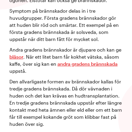
ögonen. Elstötar kan också ge brännskador.
Symptom på brännskador delas in i tre
huvudgrupper. Första gradens brännskador gör
att huden blir röd och smärtar. Ett exempel på en
första gradens brännskada är solsveda, som
uppstår när ditt barn fått för mycket sol.
Andra gradens brännskador är djupare och kan ge
blåsor
. När ett litet barn får kokhet vätska, såsom
kaffe, över sig kan en
andra gradens brännskada
uppstå.
Den allvarligaste formen av brännskador kallas för
tredje gradens brännskada. Då dör vävnaden i
huden och det kan krävas en hudtransplantation.
En tredje gradens brännskada uppstår efter längre
kontakt med heta ämnen eller eld eller om ett barn
får till exempel kokande gröt som klibbar fast på
huden över sig.