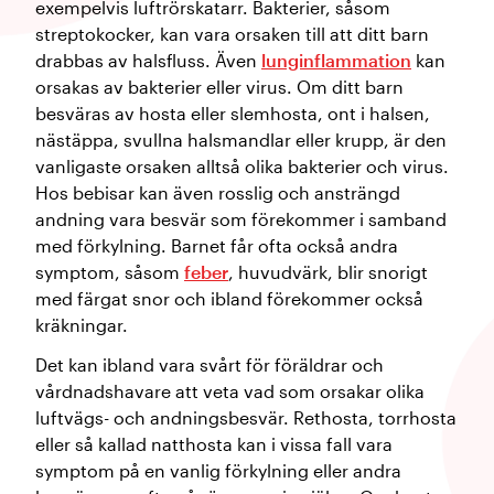
exempelvis luftrörskatarr. Bakterier, såsom
streptokocker, kan vara orsaken till att ditt barn
drabbas av halsfluss. Även
lunginflammation
kan
orsakas av bakterier eller virus. Om ditt barn
besväras av hosta eller slemhosta, ont i halsen,
nästäppa, svullna halsmandlar eller krupp, är den
vanligaste orsaken alltså olika bakterier och virus.
Hos bebisar kan även rosslig och ansträngd
andning vara besvär som förekommer i samband
med förkylning. Barnet får ofta också andra
symptom, såsom
feber
, huvudvärk, blir snorigt
med färgat snor och ibland förekommer också
kräkningar.
Det kan ibland vara svårt för föräldrar och
vårdnadshavare att veta vad som orsakar olika
luftvägs- och andningsbesvär. Rethosta, torrhosta
eller så kallad natthosta kan i vissa fall vara
symptom på en vanlig förkylning eller andra