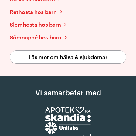
Rethosta hos barn
Slemhosta hos barn
Sömnapné hos barn
Läs mer om hälsa & sjukdomar
Vi samarbetar med