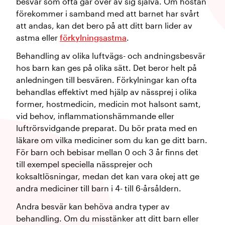
besvär som ofta går över av sig själva. Om hostan
förekommer i samband med att barnet har svårt
att andas, kan det bero på att ditt barn lider av
astma eller
förkylningsastma
.
Behandling av olika luftvägs- och andningsbesvär
hos barn kan ges på olika sätt. Det beror helt på
anledningen till besvären. Förkylningar kan ofta
behandlas effektivt med hjälp av nässprej i olika
former, hostmedicin, medicin mot halsont samt,
vid behov, inflammationshämmande eller
luftrörsvidgande preparat. Du bör prata med en
läkare om vilka mediciner som du kan ge ditt barn.
För barn och bebisar mellan 0 och 3 år finns det
till exempel speciella nässprejer och
koksaltlösningar, medan det kan vara okej att ge
andra mediciner till barn i 4- till 6-årsåldern.
Andra besvär kan behöva andra typer av
behandling. Om du misstänker att ditt barn eller